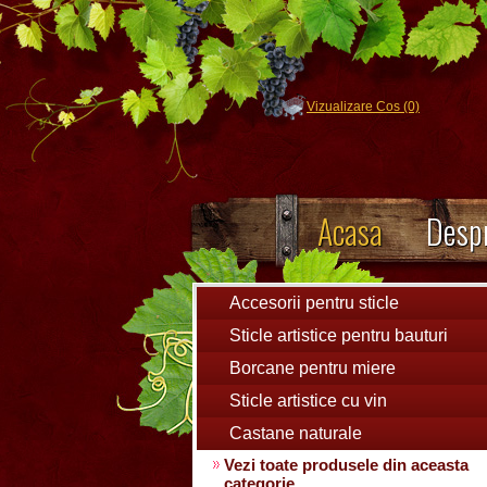
Vizualizare Cos (0)
Acasa
Despr
Accesorii pentru sticle
Sticle artistice pentru bauturi
Borcane pentru miere
Sticle artistice cu vin
Castane naturale
Vezi toate produsele din aceasta
categorie