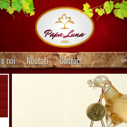
e noi
Noutati
Contact
Ur