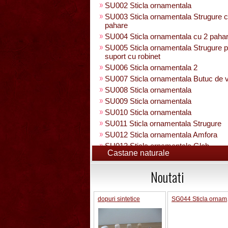
SU002 Sticla ornamentala
SU003 Sticla ornamentala Strugure c
pahare
SU004 Sticla ornamentala cu 2 paha
SU005 Sticla ornamentala Strugure 
suport cu robinet
SU006 Sticla ornamentala 2
SU007 Sticla ornamentala Butuc de v
SU008 Sticla ornamentala
SU009 Sticla ornamentala
SU010 Sticla ornamentala
SU011 Sticla ornamentala Strugure
SU012 Sticla ornamentala Amfora
SU013 Sticla ornamentala Glob
Castane naturale
Pamantesc
SU015 Sticla ornamentala
Noutati
SU014 Sticla ornamentala pe suport 
figura +robinet
Sticla ornamentala cu figura umpluta
dopuri sintetice
SG044 
SU049 Sticla ornamentala
SU050 Sticla ornamentala cu figura
umpluta