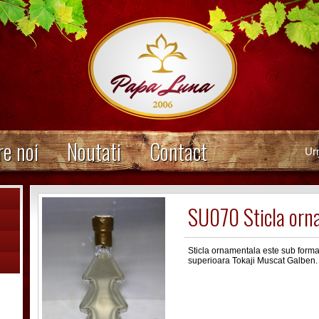
e noi
Noutati
Contact
Ur
SU070 Sticla orn
Sticla ornamentala este sub forma 
superioara Tokaji Muscat Galben.