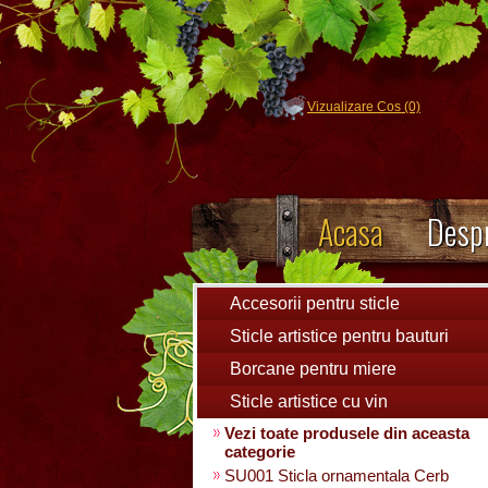
Vizualizare Cos (0)
Acasa
Despr
Accesorii pentru sticle
Sticle artistice pentru bauturi
Borcane pentru miere
Sticle artistice cu vin
Vezi toate produsele din aceasta
categorie
SU001 Sticla ornamentala Cerb