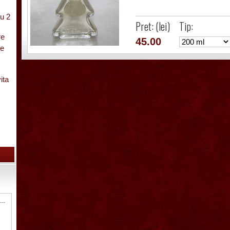
u 2
Pret: (lei)
Tip:
re
45.00
pe
ita
cu
Sticla ornamentala Pusca 1000 ml