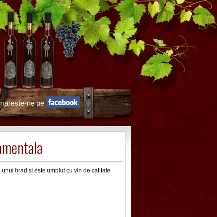
mareste-ne pe
amentala
unui brad si este umplut cu vin de calitate