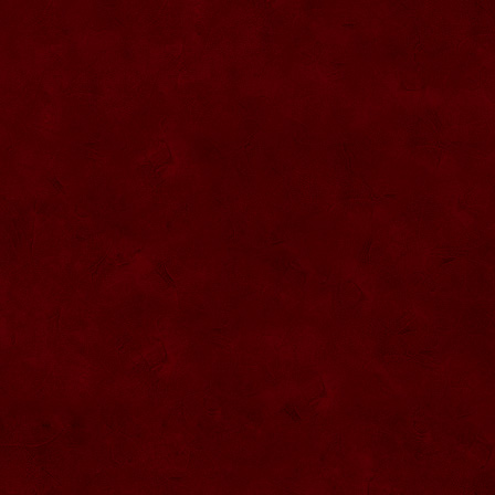
SG010 Sticla artistica inima 20ml
SG009 Sticla 0.5L interior figura fotbalist
SG008 Dozator tuica
SG007 Sticla presa cu robinet 0.5L
SG006 Sticla trandafir dublu
SG005 Sticla marturii nunta 0.2L
SG004 Sticla pantof
SG003 Sticla vioara
SG002 Sticla 200ML forma camion
SG044 Sticla ornamentala Pusca 1000
ml