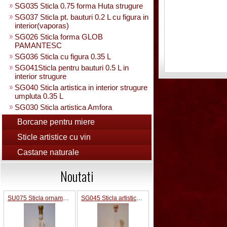
SG035 Sticla 0.75 forma Huta strugure
SG037 Sticla pt. bauturi 0.2 L cu figura in
interior(vaporas)
SG026 Sticla forma GLOB
PAMANTESC
SG036 Sticla cu figura 0.35 L
SG041Sticla pentru bauturi 0.5 L in
interior strugure
SG040 Sticla artistica in interior strugure
umpluta 0.35 L
SG030 Sticla artistica Amfora
SG039 Sticla artistica in interior para
Borcane pentru miere
0.35L
Sticle artistice cu vin
SG025 Sticla carte vizita 0.35 L
SG032 Sticla pentru bauturi0.35 L
Castane naturale
rasucita
SG029 Sticla rasucita cu numar
Noutati
SG038 Sticla pentru bauturi cu 2 pahare
SG031 Sticla forma para 0.5 L cu talpa
SU075 Sticla ornamentala cu figura
SG045 Sticla artistica cu cifra in interior
SG033 Sticla strugure cu talpa 0.5 L
SG043 Sticla strugure pe talpa cu robinet
0.5 L