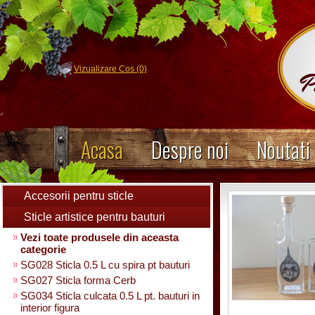
Vizualizare Cos (0)
Acasa
Despre noi
Noutati
Accesorii pentru sticle
Sticle artistice pentru bauturi
Vezi toate produsele din aceasta
categorie
SG028 Sticla 0.5 L cu spira pt bauturi
SG027 Sticla forma Cerb
SG034 Sticla culcata 0.5 L pt. bauturi in
interior figura