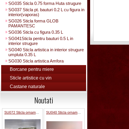
SG035 Sticla 0.75 forma Huta strugure
SG037 Sticla pt. bauturi 0.2 L cu figura in
interior(vaporas)
SG026 Sticla forma GLOB
PAMANTESC
SG036 Sticla cu figura 0.35 L
SG041Sticla pentru bauturi 0.5 L in
interior strugure
SG040 Sticla artistica in interior strugure
umpluta 0.35 L
SG030 Sticla artistica Amfora
SG039 Sticla artistica in interior para
Borcane pentru miere
0.35L
Sticle artistice cu vin
SG025 Sticla carte vizita 0.35 L
SG032 Sticla pentru bauturi0.35 L
Castane naturale
rasucita
SG029 Sticla rasucita cu numar
Noutati
SG038 Sticla pentru bauturi cu 2 pahare
SG031 Sticla forma para 0.5 L cu talpa
SU072 Sticla ornamental “Camion”
SU040 Sticla ornamentala Pusca
SG033 Sticla strugure cu talpa 0.5 L
SG043 Sticla strugure pe talpa cu robinet
0.5 L