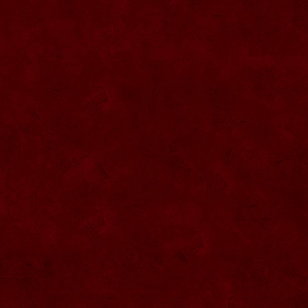
SG010 Sticla artistica inima 20ml
SG009 Sticla 0.5L interior figura fotbalist
SG008 Dozator tuica
SG007 Sticla presa cu robinet 0.5L
SG006 Sticla trandafir dublu
SG005 Sticla marturii nunta 0.2L
SG004 Sticla pantof
SG003 Sticla vioara
SG002 Sticla 200ML forma camion
SG044 Sticla ornamentala Pusca 1000
ml