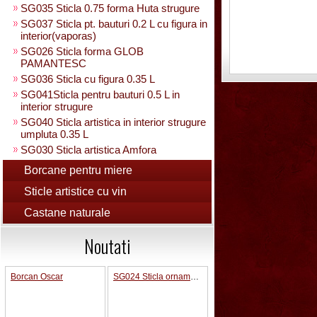
SG035 Sticla 0.75 forma Huta strugure
SG037 Sticla pt. bauturi 0.2 L cu figura in
interior(vaporas)
SG026 Sticla forma GLOB
PAMANTESC
SG036 Sticla cu figura 0.35 L
SG041Sticla pentru bauturi 0.5 L in
interior strugure
SG040 Sticla artistica in interior strugure
umpluta 0.35 L
SG030 Sticla artistica Amfora
SG039 Sticla artistica in interior para
Borcane pentru miere
0.35L
Sticle artistice cu vin
SG025 Sticla carte vizita 0.35 L
SG032 Sticla pentru bauturi0.35 L
Castane naturale
rasucita
SG029 Sticla rasucita cu numar
Noutati
SG038 Sticla pentru bauturi cu 2 pahare
SG031 Sticla forma para 0.5 L cu talpa
Borcan Oscar
SG024 Sticla ornamentala interior fotbalist cu poarta fotbal
SG033 Sticla strugure cu talpa 0.5 L
SG043 Sticla strugure pe talpa cu robinet
0.5 L