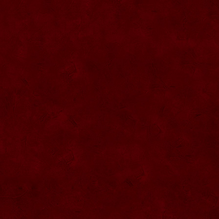
SG010 Sticla artistica inima 20ml
SG009 Sticla 0.5L interior figura fotbalist
SG008 Dozator tuica
SG007 Sticla presa cu robinet 0.5L
SG006 Sticla trandafir dublu
SG005 Sticla marturii nunta 0.2L
SG004 Sticla pantof
SG003 Sticla vioara
SG002 Sticla 200ML forma camion
SG044 Sticla ornamentala Pusca 1000
ml