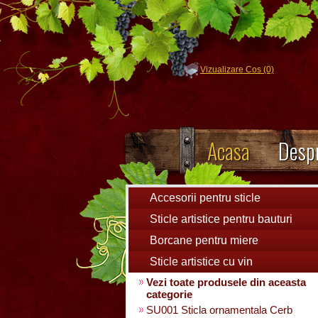
Vizualizare Cos (0)
Acasa
Despr
Accesorii pentru sticle
Sticle artistice pentru bauturi
Borcane pentru miere
Sticle artistice cu vin
Vezi toate produsele din aceasta
categorie
SU001 Sticla ornamentala Cerb