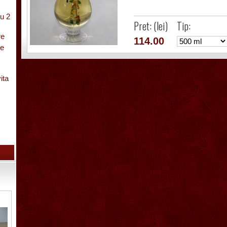
u 2
Pret: (lei)
Tip:
re
114.00
pe
ita
cu