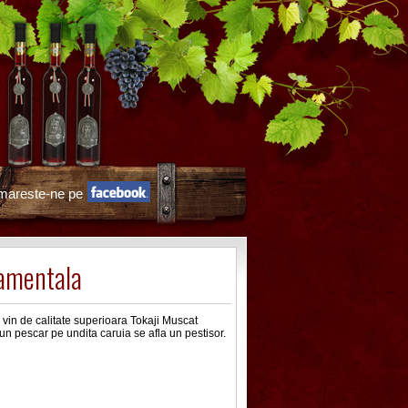
mareste-ne pe
amentala
 vin de calitate superioara Tokaji Muscat
a un pescar pe undita caruia se afla un pestisor.