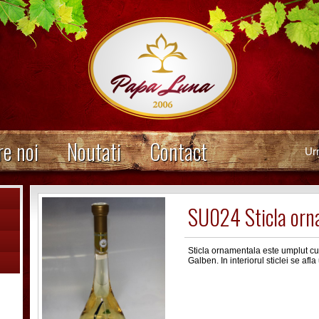
e noi
Noutati
Contact
Ur
SU024 Sticla orn
Sticla ornamentala este umplut cu
Galben. In interiorul sticlei se afl