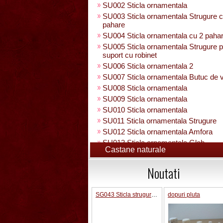
SU002 Sticla ornamentala
SU003 Sticla ornamentala Strugure c
pahare
SU004 Sticla ornamentala cu 2 paha
SU005 Sticla ornamentala Strugure 
suport cu robinet
SU006 Sticla ornamentala 2
SU007 Sticla ornamentala Butuc de v
SU008 Sticla ornamentala
SU009 Sticla ornamentala
SU010 Sticla ornamentala
SU011 Sticla ornamentala Strugure
SU012 Sticla ornamentala Amfora
SU013 Sticla ornamentala Glob
Castane naturale
Pamantesc
SU015 Sticla ornamentala
Noutati
SU014 Sticla ornamentala pe suport 
figura +robinet
Sticla ornamentala cu figura umpluta
SG043 Sticla strugure pe talpa cu robinet 0.5 L
dopuri pluta
SU049 Sticla ornamentala
SU050 Sticla ornamentala cu figura
umpluta