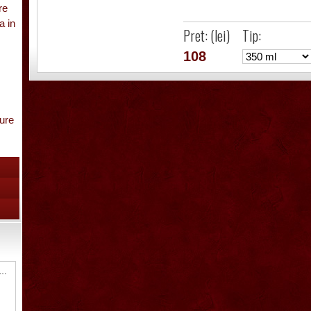
re
a in
Pret: (lei)
Tip:
108
gure
are
pa
 Sticla ornamentala cu robinet
inet