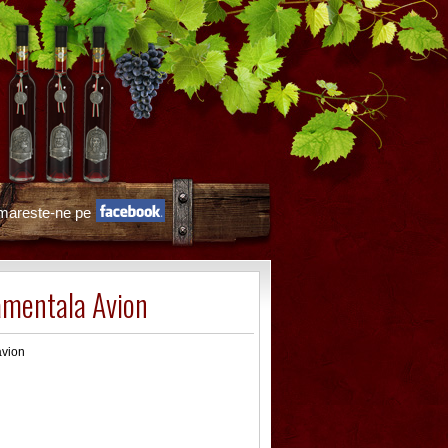
mareste-ne pe
amentala Avion
avion