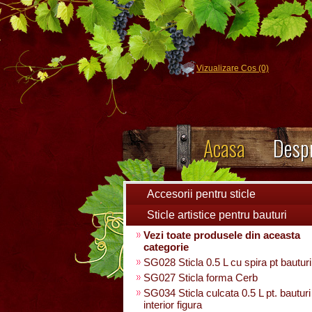
Vizualizare Cos (0)
Acasa
Despr
Accesorii pentru sticle
Sticle artistice pentru bauturi
Vezi toate produsele din aceasta
categorie
SG028 Sticla 0.5 L cu spira pt bauturi
SG027 Sticla forma Cerb
SG034 Sticla culcata 0.5 L pt. bauturi
interior figura