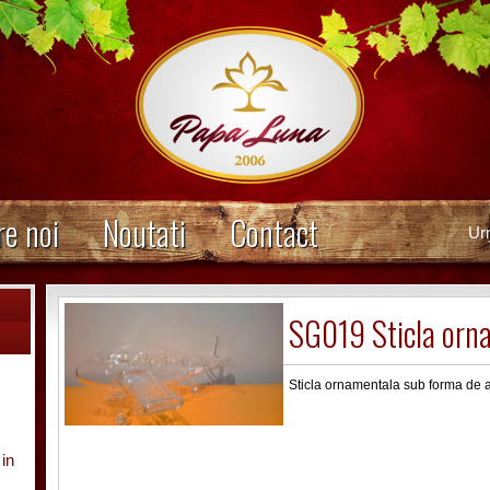
e noi
Noutati
Contact
Ur
SG019 Sticla orn
Sticla ornamentala sub forma de 
 in