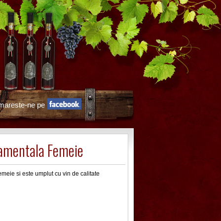
mareste-ne pe
amentala Femeie
meie si este umplut cu vin de calitate