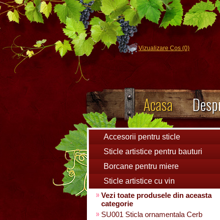
Vizualizare Cos (0)
Acasa
Despr
Accesorii pentru sticle
Sticle artistice pentru bauturi
Borcane pentru miere
Sticle artistice cu vin
Vezi toate produsele din aceasta
categorie
SU001 Sticla ornamentala Cerb