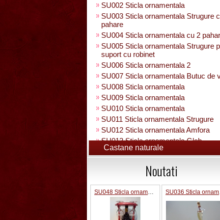
SU002 Sticla ornamentala
SU003 Sticla ornamentala Strugure c
pahare
SU004 Sticla ornamentala cu 2 paha
SU005 Sticla ornamentala Strugure 
suport cu robinet
SU006 Sticla ornamentala 2
SU007 Sticla ornamentala Butuc de v
SU008 Sticla ornamentala
SU009 Sticla ornamentala
SU010 Sticla ornamentala
SU011 Sticla ornamentala Strugure
SU012 Sticla ornamentala Amfora
SU013 Sticla ornamentala Glob
Castane naturale
Pamantesc
SU015 Sticla ornamentala
Noutati
SU014 Sticla ornamentala pe suport 
figura +robinet
Sticla ornamentala cu figura umpluta
SU048 Sticla ornamentala Strugure+robinet+2 pahare pe suport
SU03
SU049 Sticla ornamentala
SU050 Sticla ornamentala cu figura
umpluta