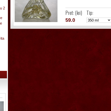
u 2
Pret: (lei)
Tip:
re
59.0
pe
ita
cu
6 Sticla ornamentala