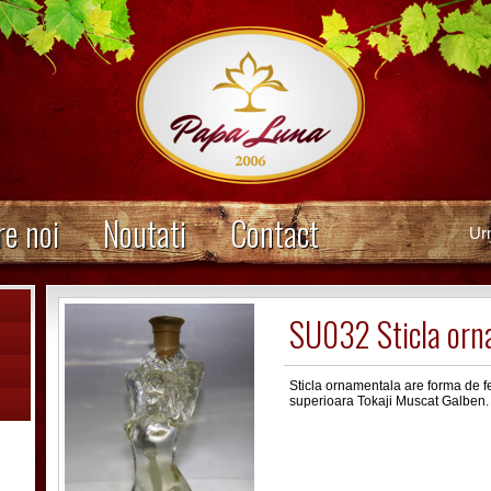
e noi
Noutati
Contact
Ur
SU032 Sticla orn
Sticla ornamentala are forma de fe
superioara Tokaji Muscat Galben.