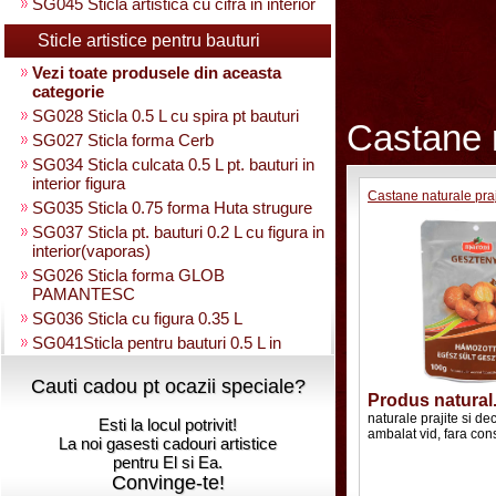
SG045 Sticla artistica cu cifra in interior
Sticle artistice pentru bauturi
Vezi toate produsele din aceasta
categorie
SG028 Sticla 0.5 L cu spira pt bauturi
Castane 
SG027 Sticla forma Cerb
SG034 Sticla culcata 0.5 L pt. bauturi in
interior figura
Castane naturale praji
SG035 Sticla 0.75 forma Huta strugure
SG037 Sticla pt. bauturi 0.2 L cu figura in
interior(vaporas)
SG026 Sticla forma GLOB
PAMANTESC
SG036 Sticla cu figura 0.35 L
SG041Sticla pentru bauturi 0.5 L in
interior strugure
Cauti cadou pt ocazii speciale?
SG040 Sticla artistica in interior strugure
Produs natural
umpluta 0.35 L
naturale prajite si de
Esti la locul potrivit!
SG030 Sticla artistica Amfora
ambalat vid, fara con
La noi gasesti cadouri artistice
SG039 Sticla artistica in interior para
pentru El si Ea.
0.35L
Convinge-te!