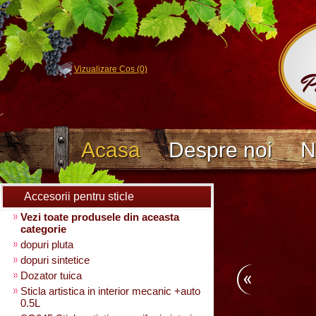
Vizualizare Cos (0)
Acasa
Despre noi
N
Accesorii pentru sticle
Vezi toate produsele din aceasta
categorie
dopuri pluta
dopuri sintetice
Dozator tuica
Sticla artistica in interior mecanic +auto
0.5L