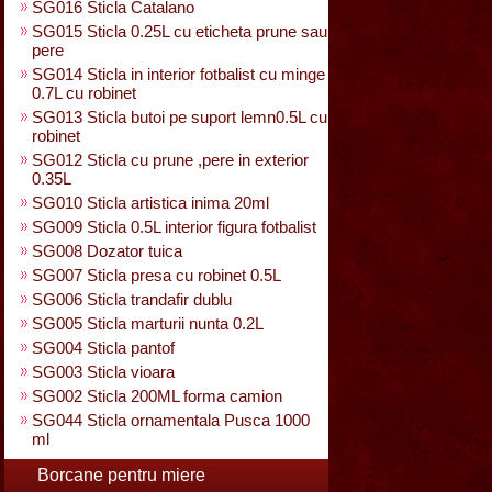
SG016 Sticla Catalano
SG015 Sticla 0.25L cu eticheta prune sau
pere
SG014 Sticla in interior fotbalist cu minge
0.7L cu robinet
SG013 Sticla butoi pe suport lemn0.5L cu
robinet
SG012 Sticla cu prune ,pere in exterior
0.35L
SG010 Sticla artistica inima 20ml
SG009 Sticla 0.5L interior figura fotbalist
SG008 Dozator tuica
SG007 Sticla presa cu robinet 0.5L
SG006 Sticla trandafir dublu
SG005 Sticla marturii nunta 0.2L
SG004 Sticla pantof
SG003 Sticla vioara
SG002 Sticla 200ML forma camion
SG044 Sticla ornamentala Pusca 1000
ml
Borcane pentru miere