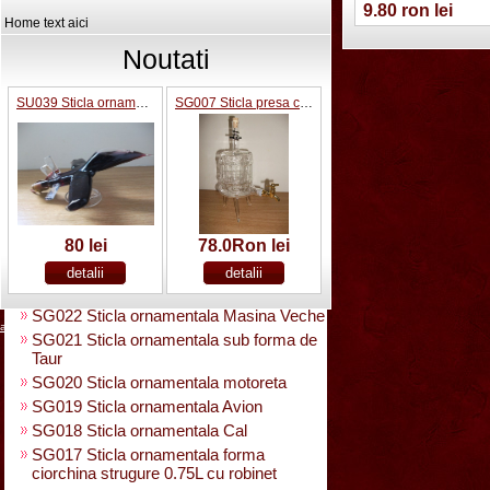
SG025 Sticla carte vizita 0.35 L
9.80 ron lei
Home text aici
SG032 Sticla pentru bauturi0.35 L
rasucita
Noutati
SG029 Sticla rasucita cu numar
SG038 Sticla pentru bauturi cu 2 pahare
SU039 Sticla ornamentala Avion
SG007 Sticla presa cu robinet 0.5L
SG031 Sticla forma para 0.5 L cu talpa
SG033 Sticla strugure cu talpa 0.5 L
SG043 Sticla strugure pe talpa cu robinet
0.5 L
SG023 Sticla pentru bauturi in interior
trandafir 0.5 L
80 lei
78.0Ron lei
SG042 Sticla 0.5 L forma Pusca
SG024 Sticla ornamentala interior
fotbalist cu poarta fotbal
SG022 Sticla ornamentala Masina Veche
acasa
|
despre noi
|
noutati
|
contact
|
cum cumpar
|
cum platesc
SG021 Sticla ornamentala sub forma de
Taur
SG020 Sticla ornamentala motoreta
SG019 Sticla ornamentala Avion
SG018 Sticla ornamentala Cal
SG017 Sticla ornamentala forma
ciorchina strugure 0.75L cu robinet