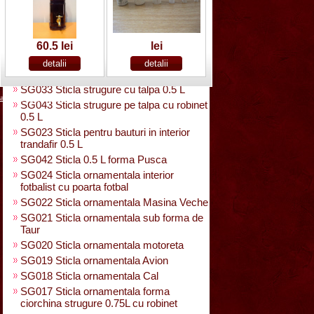
SG025 Sticla carte vizita 0.35 L
SG032 Sticla pentru bauturi0.35 L
rasucita
SG029 Sticla rasucita cu numar
60.5 lei
lei
SG038 Sticla pentru bauturi cu 2 pahare
SG031 Sticla forma para 0.5 L cu talpa
SG033 Sticla strugure cu talpa 0.5 L
acasa
|
despre noi
|
noutati
|
contact
|
cum cumpar
|
cum platesc
SG043 Sticla strugure pe talpa cu robinet
0.5 L
SG023 Sticla pentru bauturi in interior
trandafir 0.5 L
SG042 Sticla 0.5 L forma Pusca
SG024 Sticla ornamentala interior
fotbalist cu poarta fotbal
SG022 Sticla ornamentala Masina Veche
SG021 Sticla ornamentala sub forma de
Taur
SG020 Sticla ornamentala motoreta
SG019 Sticla ornamentala Avion
SG018 Sticla ornamentala Cal
SG017 Sticla ornamentala forma
ciorchina strugure 0.75L cu robinet