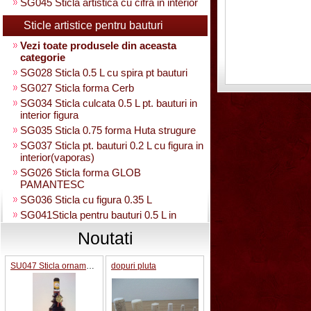
SG045 Sticla artistica cu cifra in interior
Sticle artistice pentru bauturi
Vezi toate produsele din aceasta
categorie
SG028 Sticla 0.5 L cu spira pt bauturi
SG027 Sticla forma Cerb
SG034 Sticla culcata 0.5 L pt. bauturi in
interior figura
SG035 Sticla 0.75 forma Huta strugure
SG037 Sticla pt. bauturi 0.2 L cu figura in
interior(vaporas)
SG026 Sticla forma GLOB
PAMANTESC
SG036 Sticla cu figura 0.35 L
SG041Sticla pentru bauturi 0.5 L in
interior strugure
Noutati
SG040 Sticla artistica in interior strugure
umpluta 0.35 L
SU047 Sticla ornamentala cu robinet
dopuri pluta
SG030 Sticla artistica Amfora
SG039 Sticla artistica in interior para
0.35L