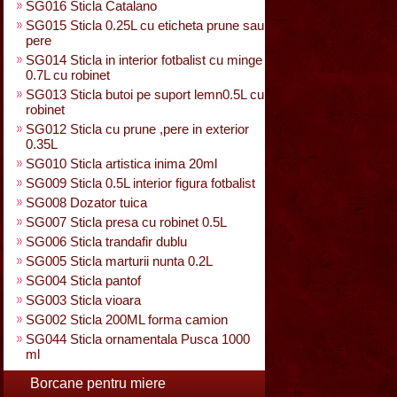
SG016 Sticla Catalano
SG015 Sticla 0.25L cu eticheta prune sau
pere
SG014 Sticla in interior fotbalist cu minge
0.7L cu robinet
SG013 Sticla butoi pe suport lemn0.5L cu
robinet
SG012 Sticla cu prune ,pere in exterior
0.35L
SG010 Sticla artistica inima 20ml
SG009 Sticla 0.5L interior figura fotbalist
SG008 Dozator tuica
SG007 Sticla presa cu robinet 0.5L
SG006 Sticla trandafir dublu
SG005 Sticla marturii nunta 0.2L
SG004 Sticla pantof
SG003 Sticla vioara
SG002 Sticla 200ML forma camion
SG044 Sticla ornamentala Pusca 1000
ml
Borcane pentru miere