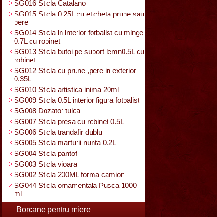
SG016 Sticla Catalano
SG015 Sticla 0.25L cu eticheta prune sau
pere
SG014 Sticla in interior fotbalist cu minge
0.7L cu robinet
SG013 Sticla butoi pe suport lemn0.5L cu
robinet
SG012 Sticla cu prune ,pere in exterior
0.35L
SG010 Sticla artistica inima 20ml
SG009 Sticla 0.5L interior figura fotbalist
SG008 Dozator tuica
SG007 Sticla presa cu robinet 0.5L
SG006 Sticla trandafir dublu
SG005 Sticla marturii nunta 0.2L
SG004 Sticla pantof
SG003 Sticla vioara
SG002 Sticla 200ML forma camion
SG044 Sticla ornamentala Pusca 1000
ml
Borcane pentru miere