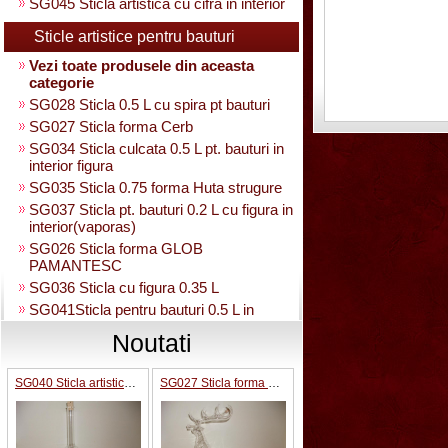
SG045 Sticla artistica cu cifra in interior
Sticle artistice pentru bauturi
Vezi toate produsele din aceasta
categorie
SG028 Sticla 0.5 L cu spira pt bauturi
SG027 Sticla forma Cerb
SG034 Sticla culcata 0.5 L pt. bauturi in
interior figura
SG035 Sticla 0.75 forma Huta strugure
SG037 Sticla pt. bauturi 0.2 L cu figura in
interior(vaporas)
SG026 Sticla forma GLOB
PAMANTESC
SG036 Sticla cu figura 0.35 L
SG041Sticla pentru bauturi 0.5 L in
interior strugure
Noutati
SG040 Sticla artistica in interior strugure
umpluta 0.35 L
SG040 Sticla artistica in interior strugure umpluta 0.35 L
SG027 Sticla forma Cerb
SG030 Sticla artistica Amfora
SG039 Sticla artistica in interior para
0.35L