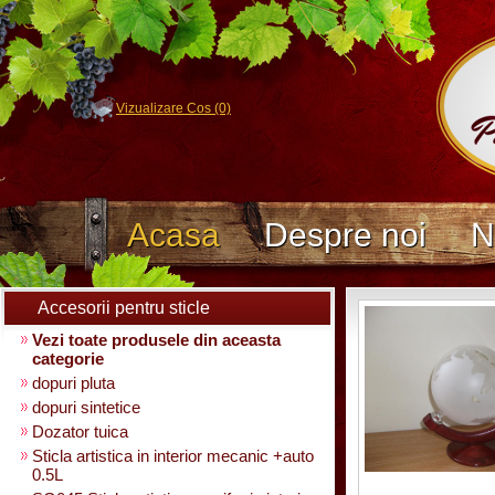
Vizualizare Cos (0)
Acasa
Despre noi
N
Accesorii pentru sticle
Vezi toate produsele din aceasta
categorie
dopuri pluta
dopuri sintetice
Dozator tuica
Sticla artistica in interior mecanic +auto
0.5L