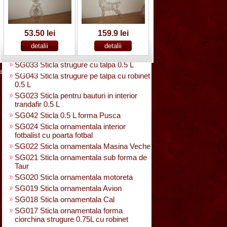
SG025 Sticla carte vizita 0.35 L
SG032 Sticla pentru bauturi0.35 L
rasucita
SG029 Sticla rasucita cu numar
53.50 lei
159.9 lei
SG038 Sticla pentru bauturi cu 2 pahare
SG031 Sticla forma para 0.5 L cu talpa
SG033 Sticla strugure cu talpa 0.5 L
acasa
|
despre noi
|
noutati
|
contact
|
cum cumpar
|
cum platesc
SG043 Sticla strugure pe talpa cu robinet
0.5 L
SG023 Sticla pentru bauturi in interior
trandafir 0.5 L
SG042 Sticla 0.5 L forma Pusca
SG024 Sticla ornamentala interior
fotbalist cu poarta fotbal
SG022 Sticla ornamentala Masina Veche
SG021 Sticla ornamentala sub forma de
Taur
SG020 Sticla ornamentala motoreta
SG019 Sticla ornamentala Avion
SG018 Sticla ornamentala Cal
SG017 Sticla ornamentala forma
ciorchina strugure 0.75L cu robinet