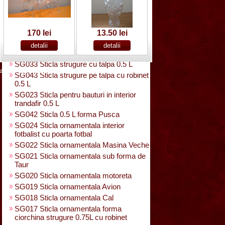
SG025 Sticla carte vizita 0.35 L
SG032 Sticla pentru bauturi0.35 L
rasucita
SG029 Sticla rasucita cu numar
170 lei
13.50 lei
SG038 Sticla pentru bauturi cu 2 pahare
SG031 Sticla forma para 0.5 L cu talpa
SG033 Sticla strugure cu talpa 0.5 L
acasa
|
despre noi
|
noutati
|
contact
|
cum cumpar
|
cum platesc
SG043 Sticla strugure pe talpa cu robinet
0.5 L
SG023 Sticla pentru bauturi in interior
trandafir 0.5 L
SG042 Sticla 0.5 L forma Pusca
SG024 Sticla ornamentala interior
fotbalist cu poarta fotbal
SG022 Sticla ornamentala Masina Veche
SG021 Sticla ornamentala sub forma de
Taur
SG020 Sticla ornamentala motoreta
SG019 Sticla ornamentala Avion
SG018 Sticla ornamentala Cal
SG017 Sticla ornamentala forma
ciorchina strugure 0.75L cu robinet