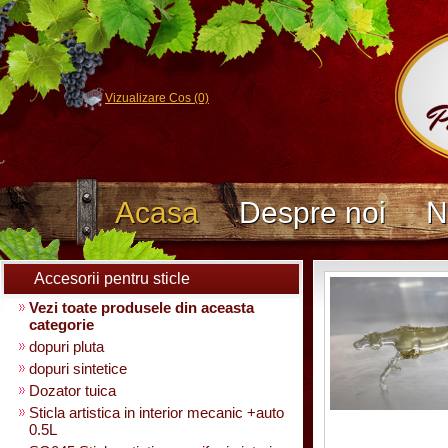
Vizualizare Cos (0)
Acasa
Despre noi
N
Accesorii pentru sticle
Vezi toate produsele din aceasta
categorie
dopuri pluta
dopuri sintetice
Dozator tuica
Sticla artistica in interior mecanic +auto
0.5L