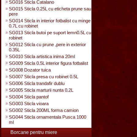
SG016 Sticla Catalano
SG015 Sticla 0.25L cu eticheta prune sau
pere
SG014 Sticla in interior fotbalist cu minge
0.7L cu robinet
SG013 Sticla butoi pe suport lemn0.5L cu
robinet
SG012 Sticla cu prune ,pere in exterior
0.35L
SG010 Sticla artistica inima 20ml
SG009 Sticla 0.5L interior figura fotbalist
SG008 Dozator tuica
SG007 Sticla presa cu robinet 0.5L
SG006 Sticla trandafir dublu
SG005 Sticla marturii nunta 0.2L
SG004 Sticla pantof
SG003 Sticla vioara
SG002 Sticla 200ML forma camion
SG044 Sticla ornamentala Pusca 1000
ml
Borcane pentru miere