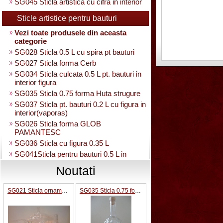
SG045 Sticla artistica cu cifra in interior
Sticle artistice pentru bauturi
Vezi toate produsele din aceasta
categorie
SG028 Sticla 0.5 L cu spira pt bauturi
SG027 Sticla forma Cerb
SG034 Sticla culcata 0.5 L pt. bauturi in
interior figura
SG035 Sticla 0.75 forma Huta strugure
SG037 Sticla pt. bauturi 0.2 L cu figura in
interior(vaporas)
SG026 Sticla forma GLOB
PAMANTESC
SG036 Sticla cu figura 0.35 L
SG041Sticla pentru bauturi 0.5 L in
interior strugure
Noutati
SG040 Sticla artistica in interior strugure
umpluta 0.35 L
SG021 Sticla ornamentala sub forma de Taur
SG035 Sticla 0.75 forma Huta strugure
SG030 Sticla artistica Amfora
SG039 Sticla artistica in interior para
0.35L