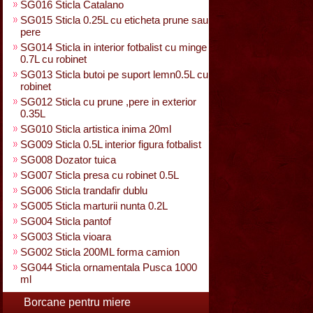
SG016 Sticla Catalano
SG015 Sticla 0.25L cu eticheta prune sau
pere
SG014 Sticla in interior fotbalist cu minge
0.7L cu robinet
SG013 Sticla butoi pe suport lemn0.5L cu
robinet
SG012 Sticla cu prune ,pere in exterior
0.35L
SG010 Sticla artistica inima 20ml
SG009 Sticla 0.5L interior figura fotbalist
SG008 Dozator tuica
SG007 Sticla presa cu robinet 0.5L
SG006 Sticla trandafir dublu
SG005 Sticla marturii nunta 0.2L
SG004 Sticla pantof
SG003 Sticla vioara
SG002 Sticla 200ML forma camion
SG044 Sticla ornamentala Pusca 1000
ml
Borcane pentru miere