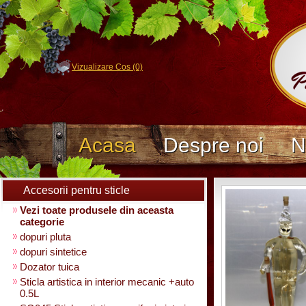
Vizualizare Cos (0)
Acasa
Despre noi
N
Accesorii pentru sticle
Vezi toate produsele din aceasta
categorie
dopuri pluta
dopuri sintetice
Dozator tuica
Sticla artistica in interior mecanic +auto
0.5L