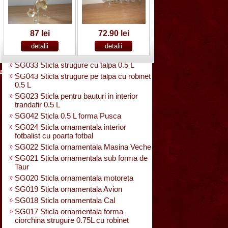
SG025 Sticla carte vizita 0.35 L
SG032 Sticla pentru bauturi0.35 L
rasucita
SG029 Sticla rasucita cu numar
87 lei
72.90 lei
SG038 Sticla pentru bauturi cu 2 pahare
SG031 Sticla forma para 0.5 L cu talpa
SG033 Sticla strugure cu talpa 0.5 L
acasa
|
despre noi
|
noutati
|
contact
|
cum cumpar
|
cum platesc
SG043 Sticla strugure pe talpa cu robinet
0.5 L
SG023 Sticla pentru bauturi in interior
trandafir 0.5 L
SG042 Sticla 0.5 L forma Pusca
SG024 Sticla ornamentala interior
fotbalist cu poarta fotbal
SG022 Sticla ornamentala Masina Veche
SG021 Sticla ornamentala sub forma de
Taur
SG020 Sticla ornamentala motoreta
SG019 Sticla ornamentala Avion
SG018 Sticla ornamentala Cal
SG017 Sticla ornamentala forma
ciorchina strugure 0.75L cu robinet