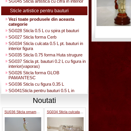
SG045 Sticla artistica cu cifra in interior
Sticle artistice pentru bauturi
Vezi toate produsele din aceasta
categorie
SG028 Sticla 0.5 L cu spira pt bauturi
SG027 Sticla forma Cerb
SG034 Sticla culcata 0.5 L pt. bauturi in
interior figura
SG035 Sticla 0.75 forma Huta strugure
SG037 Sticla pt. bauturi 0.2 L cu figura in
interior(vaporas)
SG026 Sticla forma GLOB
PAMANTESC
SG036 Sticla cu figura 0.35 L
SG041Sticla pentru bauturi 0.5 L in
interior strugure
Noutati
SG040 Sticla artistica in interior strugure
umpluta 0.35 L
SU036 Sticla ornamentala
SG034 Sticla culcata 0.5 L pt. bauturi in interior figura
SG030 Sticla artistica Amfora
SG039 Sticla artistica in interior para
0.35L