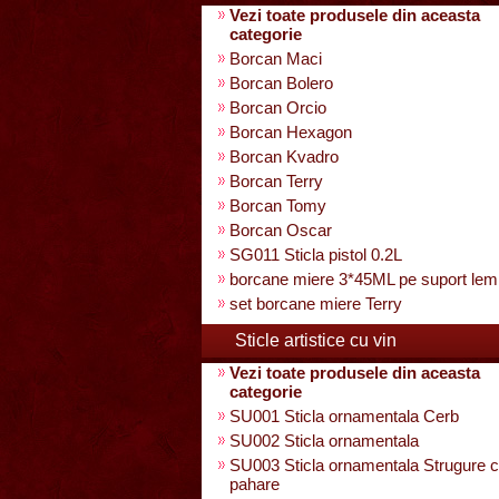
Vezi toate produsele din aceasta
categorie
Borcan Maci
Borcan Bolero
Borcan Orcio
Borcan Hexagon
Borcan Kvadro
Borcan Terry
Borcan Tomy
Borcan Oscar
SG011 Sticla pistol 0.2L
borcane miere 3*45ML pe suport lem
set borcane miere Terry
Sticle artistice cu vin
Vezi toate produsele din aceasta
categorie
SU001 Sticla ornamentala Cerb
SU002 Sticla ornamentala
SU003 Sticla ornamentala Strugure c
pahare