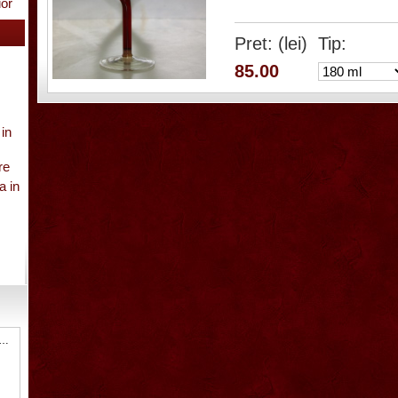
ior
Pret: (lei)
Tip:
85.00
 in
re
a in
gure
7 Sticla ornamentala