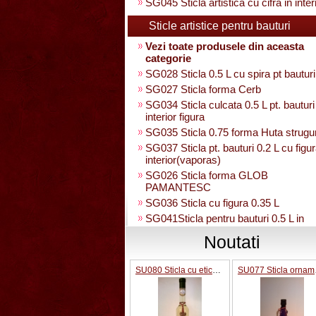
SG045 Sticla artistica cu cifra in inter
Sticle artistice pentru bauturi
Vezi toate produsele din aceasta
categorie
SG028 Sticla 0.5 L cu spira pt bauturi
SG027 Sticla forma Cerb
SG034 Sticla culcata 0.5 L pt. bauturi
interior figura
SG035 Sticla 0.75 forma Huta strugu
SG037 Sticla pt. bauturi 0.2 L cu figur
interior(vaporas)
SG026 Sticla forma GLOB
PAMANTESC
SG036 Sticla cu figura 0.35 L
SG041Sticla pentru bauturi 0.5 L in
interior strugure
Noutati
SG040 Sticla artistica in interior stru
umpluta 0.35 L
SU080 Sticla cu eticheta pluta
SU07
SG030 Sticla artistica Amfora
SG039 Sticla artistica in interior para
0.35L