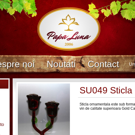
spre noi
Noutati
Contact
Ur
SU049 Sticla
Sticla ornamentala este sub forma 
vin de calitate superioara Gold 
uto