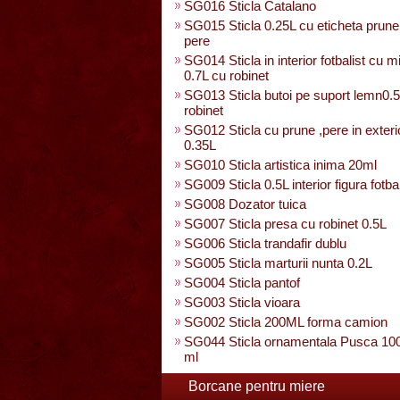
SG016 Sticla Catalano
SG015 Sticla 0.25L cu eticheta prun
pere
SG014 Sticla in interior fotbalist cu 
0.7L cu robinet
SG013 Sticla butoi pe suport lemn0.
robinet
SG012 Sticla cu prune ,pere in exteri
0.35L
SG010 Sticla artistica inima 20ml
SG009 Sticla 0.5L interior figura fotbal
SG008 Dozator tuica
SG007 Sticla presa cu robinet 0.5L
SG006 Sticla trandafir dublu
SG005 Sticla marturii nunta 0.2L
SG004 Sticla pantof
SG003 Sticla vioara
SG002 Sticla 200ML forma camion
SG044 Sticla ornamentala Pusca 10
ml
Borcane pentru miere