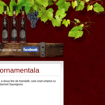
mareste-ne pe
 ornamentala
a doua fire de trandafir, care eset umplut cu
Cabernet Sauvignon.