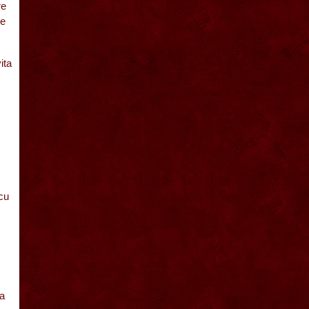
re
pe
ita
cu
ta