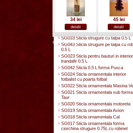
SG025 Sticla carte vizita 0.35 L
SG032 Sticla pentru bauturi0.35 L
rasucita
SG029 Sticla rasucita cu numar
34 lei
45 lei
SG038 Sticla pentru bauturi cu 2 pah
SG031 Sticla forma para 0.5 L cu tal
SG033 Sticla strugure cu talpa 0.5 L
acasa
|
despre noi
|
noutati
|
contact
|
cum cumpar
|
cum p
SG043 Sticla strugure pe talpa cu rob
0.5 L
SG023 Sticla pentru bauturi in interior
trandafir 0.5 L
SG042 Sticla 0.5 L forma Pusca
SG024 Sticla ornamentala interior
fotbalist cu poarta fotbal
SG022 Sticla ornamentala Masina V
SG021 Sticla ornamentala sub forma
Taur
SG020 Sticla ornamentala motoreta
SG019 Sticla ornamentala Avion
SG018 Sticla ornamentala Cal
SG017 Sticla ornamentala forma
ciorchina strugure 0.75L cu robinet