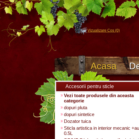
Vizualizare Cos (0)
Acasa
De
Accesorii pentru sticle
Vezi toate produsele din aceasta
categorie
dopuri pluta
dopuri sintetice
Dozator tuica
Sticla artistica in interior mecanic +a
0.5L