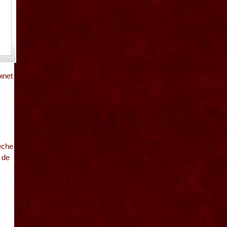
are
pa
latesc
inet
eche
 de