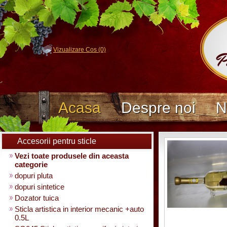
Vizualizare Cos (0)
Acasa
Despre noi
N
Accesorii pentru sticle
Vezi toate produsele din aceasta
categorie
dopuri pluta
dopuri sintetice
Dozator tuica
Sticla artistica in interior mecanic +auto
0.5L