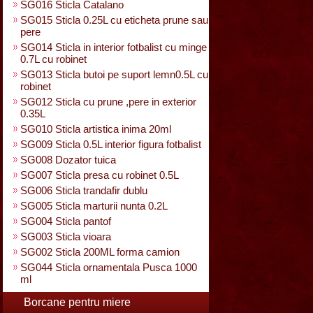
SG016 Sticla Catalano
SG015 Sticla 0.25L cu eticheta prune sau
pere
SG014 Sticla in interior fotbalist cu minge
0.7L cu robinet
SG013 Sticla butoi pe suport lemn0.5L cu
robinet
SG012 Sticla cu prune ,pere in exterior
0.35L
SG010 Sticla artistica inima 20ml
SG009 Sticla 0.5L interior figura fotbalist
SG008 Dozator tuica
SG007 Sticla presa cu robinet 0.5L
SG006 Sticla trandafir dublu
SG005 Sticla marturii nunta 0.2L
SG004 Sticla pantof
SG003 Sticla vioara
SG002 Sticla 200ML forma camion
SG044 Sticla ornamentala Pusca 1000
ml
Borcane pentru miere