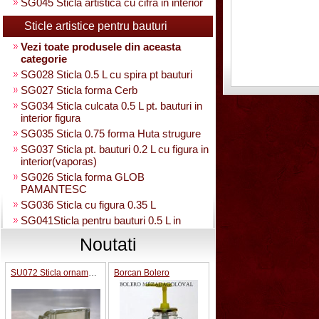
SG045 Sticla artistica cu cifra in interior
Sticle artistice pentru bauturi
Vezi toate produsele din aceasta
categorie
SG028 Sticla 0.5 L cu spira pt bauturi
SG027 Sticla forma Cerb
SG034 Sticla culcata 0.5 L pt. bauturi in
interior figura
SG035 Sticla 0.75 forma Huta strugure
SG037 Sticla pt. bauturi 0.2 L cu figura in
interior(vaporas)
SG026 Sticla forma GLOB
PAMANTESC
SG036 Sticla cu figura 0.35 L
SG041Sticla pentru bauturi 0.5 L in
interior strugure
Noutati
SG040 Sticla artistica in interior strugure
umpluta 0.35 L
SU072 Sticla ornamental “Camion”
Borcan Bolero
SG030 Sticla artistica Amfora
SG039 Sticla artistica in interior para
0.35L