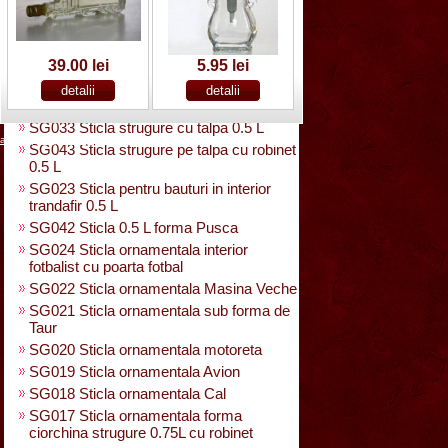
SG025 Sticla carte vizita 0.35 L
SG032 Sticla pentru bauturi0.35 L
rasucita
SG029 Sticla rasucita cu numar
39.00 lei
5.95 lei
SG038 Sticla pentru bauturi cu 2 pahare
SG031 Sticla forma para 0.5 L cu talpa
SG033 Sticla strugure cu talpa 0.5 L
acasa
|
despre noi
|
noutati
|
contact
|
cum cumpar
|
cum platesc
SG043 Sticla strugure pe talpa cu robinet
0.5 L
SG023 Sticla pentru bauturi in interior
trandafir 0.5 L
SG042 Sticla 0.5 L forma Pusca
SG024 Sticla ornamentala interior
fotbalist cu poarta fotbal
SG022 Sticla ornamentala Masina Veche
SG021 Sticla ornamentala sub forma de
Taur
SG020 Sticla ornamentala motoreta
SG019 Sticla ornamentala Avion
SG018 Sticla ornamentala Cal
SG017 Sticla ornamentala forma
ciorchina strugure 0.75L cu robinet