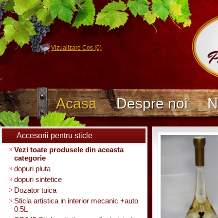
Vizualizare Cos (0)
Acasa
Despre noi
N
Accesorii pentru sticle
Vezi toate produsele din aceasta
categorie
dopuri pluta
dopuri sintetice
Dozator tuica
Sticla artistica in interior mecanic +auto
0.5L