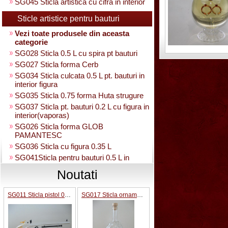
SG045 Sticla artistica cu cifra in interior
Sticle artistice pentru bauturi
Vezi toate produsele din aceasta
categorie
SG028 Sticla 0.5 L cu spira pt bauturi
SG027 Sticla forma Cerb
SG034 Sticla culcata 0.5 L pt. bauturi in
interior figura
SG035 Sticla 0.75 forma Huta strugure
SG037 Sticla pt. bauturi 0.2 L cu figura in
interior(vaporas)
SG026 Sticla forma GLOB
PAMANTESC
SG036 Sticla cu figura 0.35 L
SG041Sticla pentru bauturi 0.5 L in
interior strugure
Noutati
SG040 Sticla artistica in interior strugure
umpluta 0.35 L
SG011 Sticla pistol 0.2L
SG017 Sticla ornamentala forma ciorchina strugure 0.75L cu robinet
SG030 Sticla artistica Amfora
SG039 Sticla artistica in interior para
0.35L