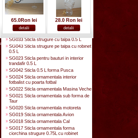
SG025 Sticla carte vizita 0.35 L
SG032 Sticla pentru bauturi0.35 L
rasucita
SG029 Sticla rasucita cu numar
65.0Ron lei
28.0 Ron lei
SG038 Sticla pentru bauturi cu 2 pahare
SG031 Sticla forma para 0.5 L cu talpa
SG033 Sticla strugure cu talpa 0.5 L
acasa
|
despre noi
|
noutati
|
contact
|
cum cumpar
|
cum platesc
SG043 Sticla strugure pe talpa cu robinet
0.5 L
SG023 Sticla pentru bauturi in interior
trandafir 0.5 L
SG042 Sticla 0.5 L forma Pusca
SG024 Sticla ornamentala interior
fotbalist cu poarta fotbal
SG022 Sticla ornamentala Masina Veche
SG021 Sticla ornamentala sub forma de
Taur
SG020 Sticla ornamentala motoreta
SG019 Sticla ornamentala Avion
SG018 Sticla ornamentala Cal
SG017 Sticla ornamentala forma
ciorchina strugure 0.75L cu robinet