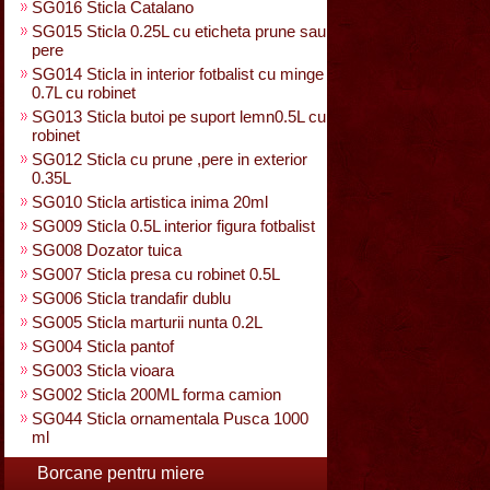
SG016 Sticla Catalano
SG015 Sticla 0.25L cu eticheta prune sau
pere
SG014 Sticla in interior fotbalist cu minge
0.7L cu robinet
SG013 Sticla butoi pe suport lemn0.5L cu
robinet
SG012 Sticla cu prune ,pere in exterior
0.35L
SG010 Sticla artistica inima 20ml
SG009 Sticla 0.5L interior figura fotbalist
SG008 Dozator tuica
SG007 Sticla presa cu robinet 0.5L
SG006 Sticla trandafir dublu
SG005 Sticla marturii nunta 0.2L
SG004 Sticla pantof
SG003 Sticla vioara
SG002 Sticla 200ML forma camion
SG044 Sticla ornamentala Pusca 1000
ml
Borcane pentru miere