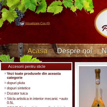
Vizualizare Cos (0)
Acasa
Despre noi
N
Accesorii pentru sticle
Vezi toate produsele din aceasta
categorie
dopuri pluta
dopuri sintetice
Dozator tuica
Sticla artistica in interior mecanic +auto
0.5L