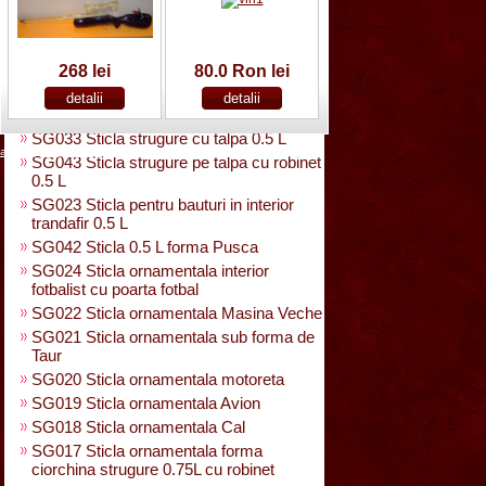
SG025 Sticla carte vizita 0.35 L
SG032 Sticla pentru bauturi0.35 L
rasucita
SG029 Sticla rasucita cu numar
268 lei
80.0 Ron lei
SG038 Sticla pentru bauturi cu 2 pahare
SG031 Sticla forma para 0.5 L cu talpa
SG033 Sticla strugure cu talpa 0.5 L
acasa
|
despre noi
|
noutati
|
contact
|
cum cumpar
|
cum platesc
SG043 Sticla strugure pe talpa cu robinet
0.5 L
SG023 Sticla pentru bauturi in interior
trandafir 0.5 L
SG042 Sticla 0.5 L forma Pusca
SG024 Sticla ornamentala interior
fotbalist cu poarta fotbal
SG022 Sticla ornamentala Masina Veche
SG021 Sticla ornamentala sub forma de
Taur
SG020 Sticla ornamentala motoreta
SG019 Sticla ornamentala Avion
SG018 Sticla ornamentala Cal
SG017 Sticla ornamentala forma
ciorchina strugure 0.75L cu robinet