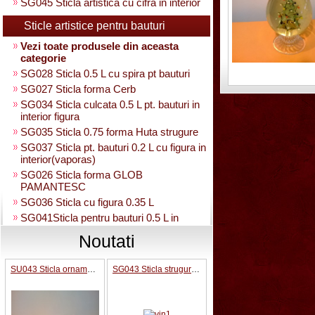
SG045 Sticla artistica cu cifra in interior
Sticle artistice pentru bauturi
Vezi toate produsele din aceasta
categorie
SG028 Sticla 0.5 L cu spira pt bauturi
SG027 Sticla forma Cerb
SG034 Sticla culcata 0.5 L pt. bauturi in
interior figura
SG035 Sticla 0.75 forma Huta strugure
SG037 Sticla pt. bauturi 0.2 L cu figura in
interior(vaporas)
SG026 Sticla forma GLOB
PAMANTESC
SG036 Sticla cu figura 0.35 L
SG041Sticla pentru bauturi 0.5 L in
interior strugure
Noutati
SG040 Sticla artistica in interior strugure
umpluta 0.35 L
SU043 Sticla ornamentala Pusca cu binoclu
SG043 Sticla strugure pe talpa cu robinet 0.5 L
SG030 Sticla artistica Amfora
SG039 Sticla artistica in interior para
0.35L