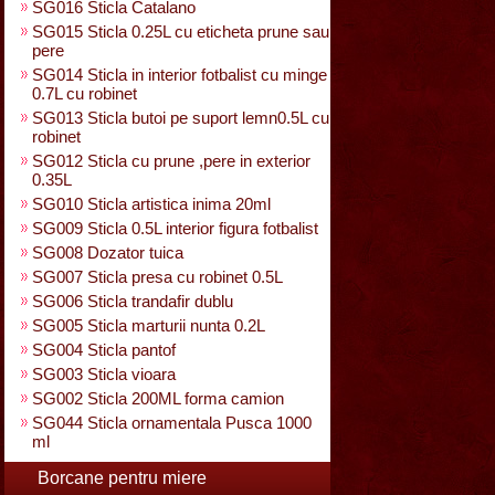
SG016 Sticla Catalano
SG015 Sticla 0.25L cu eticheta prune sau
pere
SG014 Sticla in interior fotbalist cu minge
0.7L cu robinet
SG013 Sticla butoi pe suport lemn0.5L cu
robinet
SG012 Sticla cu prune ,pere in exterior
0.35L
SG010 Sticla artistica inima 20ml
SG009 Sticla 0.5L interior figura fotbalist
SG008 Dozator tuica
SG007 Sticla presa cu robinet 0.5L
SG006 Sticla trandafir dublu
SG005 Sticla marturii nunta 0.2L
SG004 Sticla pantof
SG003 Sticla vioara
SG002 Sticla 200ML forma camion
SG044 Sticla ornamentala Pusca 1000
ml
Borcane pentru miere