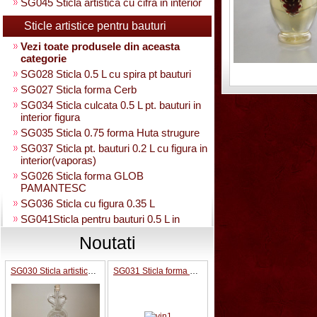
SG045 Sticla artistica cu cifra in interior
Sticle artistice pentru bauturi
Vezi toate produsele din aceasta
categorie
SG028 Sticla 0.5 L cu spira pt bauturi
SG027 Sticla forma Cerb
SG034 Sticla culcata 0.5 L pt. bauturi in
interior figura
SG035 Sticla 0.75 forma Huta strugure
SG037 Sticla pt. bauturi 0.2 L cu figura in
interior(vaporas)
SG026 Sticla forma GLOB
PAMANTESC
SG036 Sticla cu figura 0.35 L
SG041Sticla pentru bauturi 0.5 L in
interior strugure
Noutati
SG040 Sticla artistica in interior strugure
umpluta 0.35 L
SG030 Sticla artistica Amfora
SG031 Sticla forma para 0.5 L cu talpa
SG030 Sticla artistica Amfora
SG039 Sticla artistica in interior para
0.35L