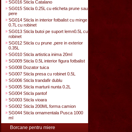
SG016 Sticla Catalano
SG015 Sticla 0.25L cu eticheta prune sau
pere
SG014 Sticla in interior fotbalist cu minge
0.7L cu robinet
SG013 Sticla butoi pe suport lemn0.5L cu
robinet
SG012 Sticla cu prune ,pere in exterior
0.35L
SG010 Sticla artistica inima 20ml
SG009 Sticla 0.5L interior figura fotbalist
SG008 Dozator tuica
SG007 Sticla presa cu robinet 0.5L
SG006 Sticla trandafir dublu
SG005 Sticla marturii nunta 0.2L
SG004 Sticla pantof
SG003 Sticla vioara
SG002 Sticla 200ML forma camion
SG044 Sticla ornamentala Pusca 1000
ml
Borcane pentru miere