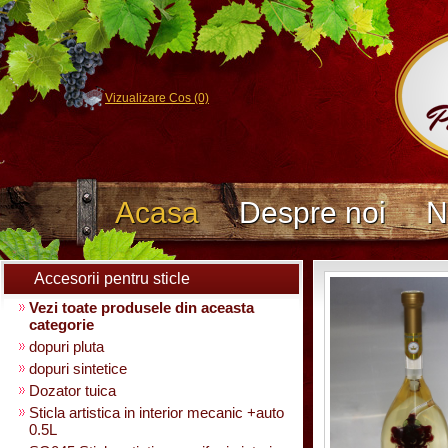
Vizualizare Cos (0)
Acasa
Despre noi
N
Accesorii pentru sticle
Vezi toate produsele din aceasta
categorie
dopuri pluta
dopuri sintetice
Dozator tuica
Sticla artistica in interior mecanic +auto
0.5L