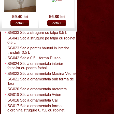
SG025 Sticla carte vizita 0.35 L
SG032 Sticla pentru bauturi0.35 L
rasucita
SG029 Sticla rasucita cu numar
59.40 lei
56.80 lei
SG038 Sticla pentru bauturi cu 2 pahare
SG031 Sticla forma para 0.5 L cu talpa
SG033 Sticla strugure cu talpa 0.5 L
acasa
|
despre noi
|
noutati
|
contact
|
cum cumpar
|
cum platesc
SG043 Sticla strugure pe talpa cu robinet
0.5 L
SG023 Sticla pentru bauturi in interior
trandafir 0.5 L
SG042 Sticla 0.5 L forma Pusca
SG024 Sticla ornamentala interior
fotbalist cu poarta fotbal
SG022 Sticla ornamentala Masina Veche
SG021 Sticla ornamentala sub forma de
Taur
SG020 Sticla ornamentala motoreta
SG019 Sticla ornamentala Avion
SG018 Sticla ornamentala Cal
SG017 Sticla ornamentala forma
ciorchina strugure 0.75L cu robinet