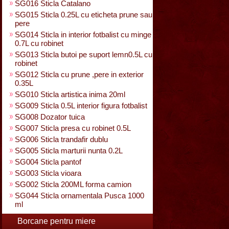
SG016 Sticla Catalano
SG015 Sticla 0.25L cu eticheta prune sau
pere
SG014 Sticla in interior fotbalist cu minge
0.7L cu robinet
SG013 Sticla butoi pe suport lemn0.5L cu
robinet
SG012 Sticla cu prune ,pere in exterior
0.35L
SG010 Sticla artistica inima 20ml
SG009 Sticla 0.5L interior figura fotbalist
SG008 Dozator tuica
SG007 Sticla presa cu robinet 0.5L
SG006 Sticla trandafir dublu
SG005 Sticla marturii nunta 0.2L
SG004 Sticla pantof
SG003 Sticla vioara
SG002 Sticla 200ML forma camion
SG044 Sticla ornamentala Pusca 1000
ml
Borcane pentru miere