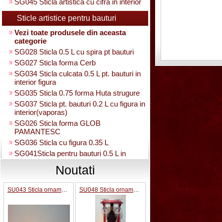
SG045 Sticla artistica cu cifra in interior
Sticle artistice pentru bauturi
Vezi toate produsele din aceasta
categorie
SG028 Sticla 0.5 L cu spira pt bauturi
SG027 Sticla forma Cerb
SG034 Sticla culcata 0.5 L pt. bauturi in
interior figura
SG035 Sticla 0.75 forma Huta strugure
SG037 Sticla pt. bauturi 0.2 L cu figura in
interior(vaporas)
SG026 Sticla forma GLOB
PAMANTESC
SG036 Sticla cu figura 0.35 L
SG041Sticla pentru bauturi 0.5 L in
interior strugure
Noutati
SG040 Sticla artistica in interior strugure
umpluta 0.35 L
SU043 Sticla ornamentala Pusca cu binoclu
SU048 Sticla ornamentala Strugure+robinet+2 pahare pe suport
SG030 Sticla artistica Amfora
SG039 Sticla artistica in interior para
0.35L