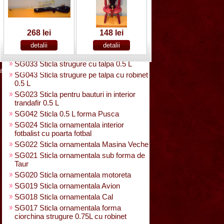
SG025 Sticla carte vizita 0.35 L
SG032 Sticla pentru bauturi0.35 L
rasucita
SG029 Sticla rasucita cu numar
268 lei
148 lei
SG038 Sticla pentru bauturi cu 2 pahare
SG031 Sticla forma para 0.5 L cu talpa
SG033 Sticla strugure cu talpa 0.5 L
acasa
|
despre noi
|
noutati
|
contact
|
cum cumpar
|
cum platesc
SG043 Sticla strugure pe talpa cu robinet
0.5 L
SG023 Sticla pentru bauturi in interior
trandafir 0.5 L
SG042 Sticla 0.5 L forma Pusca
SG024 Sticla ornamentala interior
fotbalist cu poarta fotbal
SG022 Sticla ornamentala Masina Veche
SG021 Sticla ornamentala sub forma de
Taur
SG020 Sticla ornamentala motoreta
SG019 Sticla ornamentala Avion
SG018 Sticla ornamentala Cal
SG017 Sticla ornamentala forma
ciorchina strugure 0.75L cu robinet