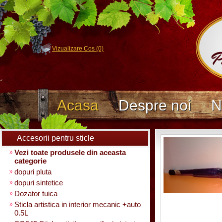
Vizualizare Cos (0)
Acasa
Despre noi
N
Accesorii pentru sticle
Vezi toate produsele din aceasta
categorie
dopuri pluta
dopuri sintetice
Dozator tuica
Sticla artistica in interior mecanic +auto
0.5L