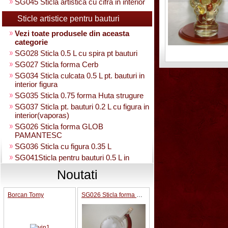
SG045 Sticla artistica cu cifra in interior
Sticle artistice pentru bauturi
Vezi toate produsele din aceasta
categorie
SG028 Sticla 0.5 L cu spira pt bauturi
SG027 Sticla forma Cerb
SG034 Sticla culcata 0.5 L pt. bauturi in
interior figura
SG035 Sticla 0.75 forma Huta strugure
SG037 Sticla pt. bauturi 0.2 L cu figura in
interior(vaporas)
SG026 Sticla forma GLOB
PAMANTESC
SG036 Sticla cu figura 0.35 L
SG041Sticla pentru bauturi 0.5 L in
interior strugure
Noutati
SG040 Sticla artistica in interior strugure
umpluta 0.35 L
Borcan Tomy
SG026 Sticla forma GLOB PAMANTESC
SG030 Sticla artistica Amfora
SG039 Sticla artistica in interior para
0.35L