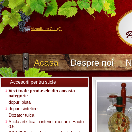
Vizualizare Cos (0)
Acasa
Despre noi
N
Accesorii pentru sticle
Vezi toate produsele din aceasta
categorie
dopuri pluta
dopuri sintetice
Dozator tuica
Sticla artistica in interior mecanic +auto
0.5L