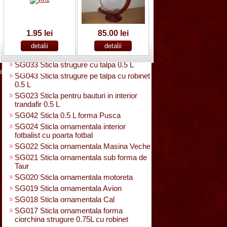
SG025 Sticla carte vizita 0.35 L
SG032 Sticla pentru bauturi0.35 L
rasucita
SG029 Sticla rasucita cu numar
1.95 lei
85.00 lei
SG038 Sticla pentru bauturi cu 2 pahare
SG031 Sticla forma para 0.5 L cu talpa
SG033 Sticla strugure cu talpa 0.5 L
acasa
|
despre noi
|
noutati
|
contact
|
cum cumpar
|
cum platesc
SG043 Sticla strugure pe talpa cu robinet
0.5 L
SG023 Sticla pentru bauturi in interior
trandafir 0.5 L
SG042 Sticla 0.5 L forma Pusca
SG024 Sticla ornamentala interior
fotbalist cu poarta fotbal
SG022 Sticla ornamentala Masina Veche
SG021 Sticla ornamentala sub forma de
Taur
SG020 Sticla ornamentala motoreta
SG019 Sticla ornamentala Avion
SG018 Sticla ornamentala Cal
SG017 Sticla ornamentala forma
ciorchina strugure 0.75L cu robinet