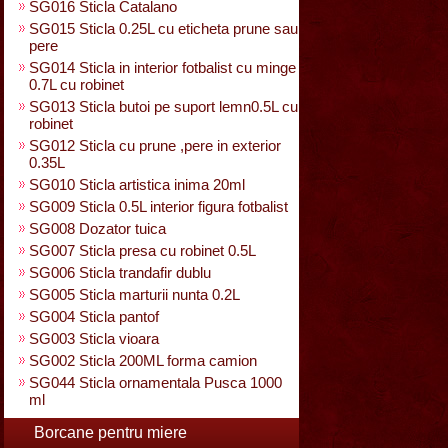
SG016 Sticla Catalano
SG015 Sticla 0.25L cu eticheta prune sau
pere
SG014 Sticla in interior fotbalist cu minge
0.7L cu robinet
SG013 Sticla butoi pe suport lemn0.5L cu
robinet
SG012 Sticla cu prune ,pere in exterior
0.35L
SG010 Sticla artistica inima 20ml
SG009 Sticla 0.5L interior figura fotbalist
SG008 Dozator tuica
SG007 Sticla presa cu robinet 0.5L
SG006 Sticla trandafir dublu
SG005 Sticla marturii nunta 0.2L
SG004 Sticla pantof
SG003 Sticla vioara
SG002 Sticla 200ML forma camion
SG044 Sticla ornamentala Pusca 1000
ml
Borcane pentru miere