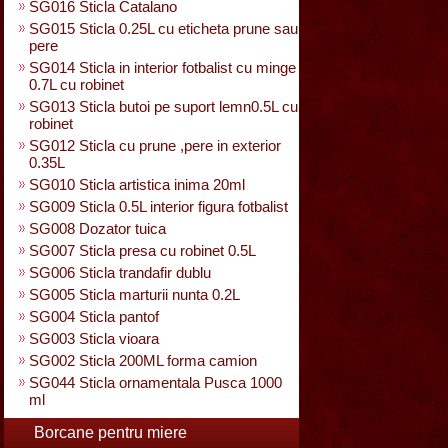
SG016 Sticla Catalano
SG015 Sticla 0.25L cu eticheta prune sau
pere
SG014 Sticla in interior fotbalist cu minge
0.7L cu robinet
SG013 Sticla butoi pe suport lemn0.5L cu
robinet
SG012 Sticla cu prune ,pere in exterior
0.35L
SG010 Sticla artistica inima 20ml
SG009 Sticla 0.5L interior figura fotbalist
SG008 Dozator tuica
SG007 Sticla presa cu robinet 0.5L
SG006 Sticla trandafir dublu
SG005 Sticla marturii nunta 0.2L
SG004 Sticla pantof
SG003 Sticla vioara
SG002 Sticla 200ML forma camion
SG044 Sticla ornamentala Pusca 1000
ml
Borcane pentru miere