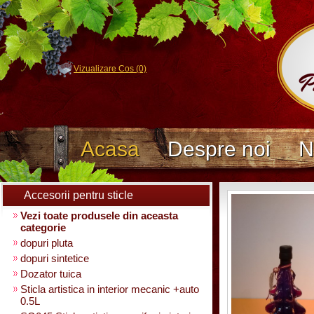
Vizualizare Cos (0)
Acasa
Despre noi
N
Accesorii pentru sticle
Vezi toate produsele din aceasta
categorie
dopuri pluta
dopuri sintetice
Dozator tuica
Sticla artistica in interior mecanic +auto
0.5L