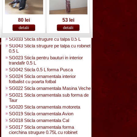
SG025 Sticla carte vizita 0.35 L
SG032 Sticla pentru bauturi0.35 L
rasucita
SG029 Sticla rasucita cu numar
80 lei
53 lei
SG038 Sticla pentru bauturi cu 2 pahare
SG031 Sticla forma para 0.5 L cu talpa
SG033 Sticla strugure cu talpa 0.5 L
acasa
|
despre noi
|
noutati
|
contact
|
cum cumpar
|
cum platesc
SG043 Sticla strugure pe talpa cu robinet
0.5 L
SG023 Sticla pentru bauturi in interior
trandafir 0.5 L
SG042 Sticla 0.5 L forma Pusca
SG024 Sticla ornamentala interior
fotbalist cu poarta fotbal
SG022 Sticla ornamentala Masina Veche
SG021 Sticla ornamentala sub forma de
Taur
SG020 Sticla ornamentala motoreta
SG019 Sticla ornamentala Avion
SG018 Sticla ornamentala Cal
SG017 Sticla ornamentala forma
ciorchina strugure 0.75L cu robinet