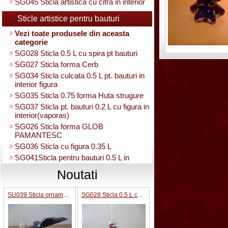
SG045 Sticla artistica cu cifra in interior
Sticle artistice pentru bauturi
Vezi toate produsele din aceasta
categorie
SG028 Sticla 0.5 L cu spira pt bauturi
SG027 Sticla forma Cerb
SG034 Sticla culcata 0.5 L pt. bauturi in
interior figura
SG035 Sticla 0.75 forma Huta strugure
SG037 Sticla pt. bauturi 0.2 L cu figura in
interior(vaporas)
SG026 Sticla forma GLOB
PAMANTESC
SG036 Sticla cu figura 0.35 L
SG041Sticla pentru bauturi 0.5 L in
interior strugure
Noutati
SG040 Sticla artistica in interior strugure
umpluta 0.35 L
SU039 Sticla ornamentala Avion
SG028 Sticla 0.5 L cu spira pt bauturi
SG030 Sticla artistica Amfora
SG039 Sticla artistica in interior para
0.35L