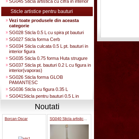
SG045 Sticla artistica cu cifra in interior
Sticle artistice pentru bauturi
Vezi toate produsele din aceasta
categorie
SG028 Sticla 0.5 L cu spira pt bauturi
SG027 Sticla forma Cerb
SG034 Sticla culcata 0.5 L pt. bauturi in
interior figura
SG035 Sticla 0.75 forma Huta strugure
SG037 Sticla pt. bauturi 0.2 L cu figura in
interior(vaporas)
SG026 Sticla forma GLOB
PAMANTESC
SG036 Sticla cu figura 0.35 L
SG041Sticla pentru bauturi 0.5 L in
interior strugure
Noutati
SG040 Sticla artistica in interior strugure
umpluta 0.35 L
Borcan Oscar
SG040 Sticla artistica in interior strugure umpluta 0.35 L
SG030 Sticla artistica Amfora
SG039 Sticla artistica in interior para
0.35L