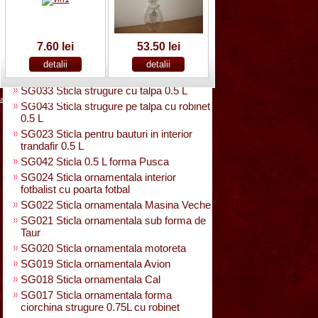
SG025 Sticla carte vizita 0.35 L
SG032 Sticla pentru bauturi0.35 L
rasucita
SG029 Sticla rasucita cu numar
7.60 lei
53.50 lei
SG038 Sticla pentru bauturi cu 2 pahare
SG031 Sticla forma para 0.5 L cu talpa
SG033 Sticla strugure cu talpa 0.5 L
acasa
|
despre noi
|
noutati
|
contact
|
cum cumpar
|
cum platesc
SG043 Sticla strugure pe talpa cu robinet
0.5 L
SG023 Sticla pentru bauturi in interior
trandafir 0.5 L
SG042 Sticla 0.5 L forma Pusca
SG024 Sticla ornamentala interior
fotbalist cu poarta fotbal
SG022 Sticla ornamentala Masina Veche
SG021 Sticla ornamentala sub forma de
Taur
SG020 Sticla ornamentala motoreta
SG019 Sticla ornamentala Avion
SG018 Sticla ornamentala Cal
SG017 Sticla ornamentala forma
ciorchina strugure 0.75L cu robinet