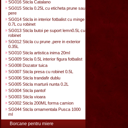
SG016 Sticla Catalano
SG015 Sticla 0.25L cu eticheta prune sau
pere
SG014 Sticla in interior fotbalist cu minge
0.7L cu robinet
SG013 Sticla butoi pe suport lemn0.5L cu
robinet
SG012 Sticla cu prune ,pere in exterior
0.35L
SG010 Sticla artistica inima 20ml
SG009 Sticla 0.5L interior figura fotbalist
SG008 Dozator tuica
SG007 Sticla presa cu robinet 0.5L
SG006 Sticla trandafir dublu
SG005 Sticla marturii nunta 0.2L
SG004 Sticla pantof
SG003 Sticla vioara
SG002 Sticla 200ML forma camion
SG044 Sticla ornamentala Pusca 1000
ml
Borcane pentru miere