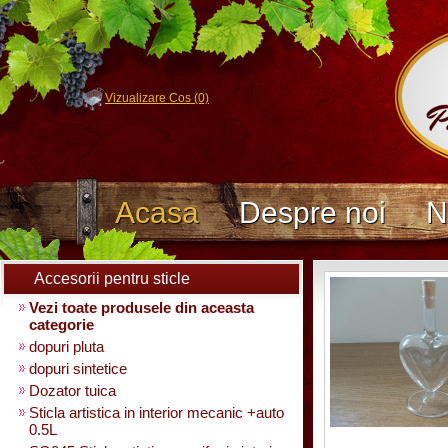
Vizualizare Cos (0)
Acasa
Despre noi
N
Accesorii pentru sticle
Vezi toate produsele din aceasta
categorie
dopuri pluta
dopuri sintetice
Dozator tuica
Sticla artistica in interior mecanic +auto
0.5L