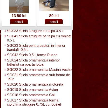
SG025 Sticla carte vizita 0.35 L
SG032 Sticla pentru bauturi0.35 L
rasucita
SG029 Sticla rasucita cu numar
13.50 lei
80 lei
SG038 Sticla pentru bauturi cu 2 pahare
SG031 Sticla forma para 0.5 L cu talpa
SG033 Sticla strugure cu talpa 0.5 L
acasa
|
despre noi
|
noutati
|
contact
|
cum cumpar
|
cum platesc
SG043 Sticla strugure pe talpa cu robinet
0.5 L
SG023 Sticla pentru bauturi in interior
trandafir 0.5 L
SG042 Sticla 0.5 L forma Pusca
SG024 Sticla ornamentala interior
fotbalist cu poarta fotbal
SG022 Sticla ornamentala Masina Veche
SG021 Sticla ornamentala sub forma de
Taur
SG020 Sticla ornamentala motoreta
SG019 Sticla ornamentala Avion
SG018 Sticla ornamentala Cal
SG017 Sticla ornamentala forma
ciorchina strugure 0.75L cu robinet