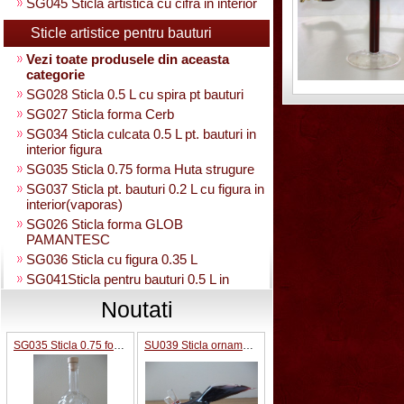
SG045 Sticla artistica cu cifra in interior
Sticle artistice pentru bauturi
Vezi toate produsele din aceasta
categorie
SG028 Sticla 0.5 L cu spira pt bauturi
SG027 Sticla forma Cerb
SG034 Sticla culcata 0.5 L pt. bauturi in
interior figura
SG035 Sticla 0.75 forma Huta strugure
SG037 Sticla pt. bauturi 0.2 L cu figura in
interior(vaporas)
SG026 Sticla forma GLOB
PAMANTESC
SG036 Sticla cu figura 0.35 L
SG041Sticla pentru bauturi 0.5 L in
interior strugure
Noutati
SG040 Sticla artistica in interior strugure
umpluta 0.35 L
SG035 Sticla 0.75 forma Huta strugure
SU039 Sticla ornamentala Avion
SG030 Sticla artistica Amfora
SG039 Sticla artistica in interior para
0.35L