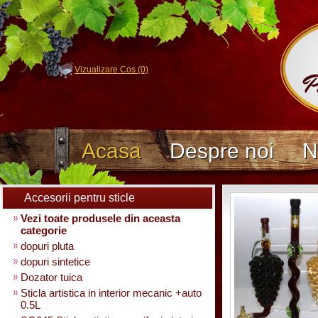
Vizualizare Cos (0)
Acasa
Despre noi
N
Accesorii pentru sticle
Vezi toate produsele din aceasta
categorie
dopuri pluta
dopuri sintetice
Dozator tuica
Sticla artistica in interior mecanic +auto
0.5L