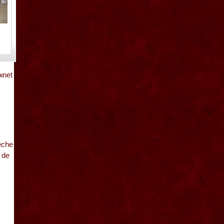
are
pa
latesc
inet
eche
 de