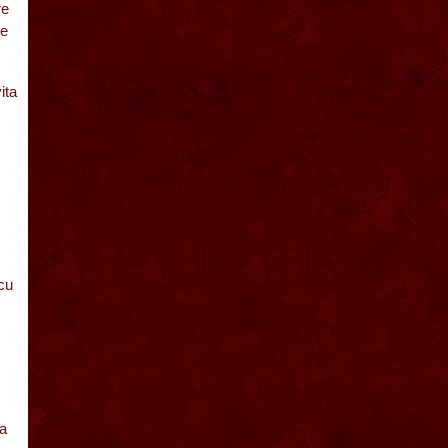
re
pe
ita
cu
ta