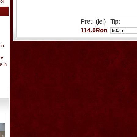
ior
Pret: (lei)
Tip:
114.0Ron
 in
re
a in
gure