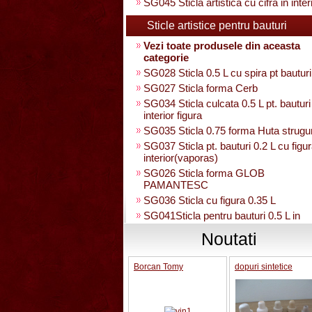
SG045 Sticla artistica cu cifra in inter
Sticle artistice pentru bauturi
Vezi toate produsele din aceasta
categorie
SG028 Sticla 0.5 L cu spira pt bauturi
SG027 Sticla forma Cerb
SG034 Sticla culcata 0.5 L pt. bauturi
interior figura
SG035 Sticla 0.75 forma Huta strugu
SG037 Sticla pt. bauturi 0.2 L cu figur
interior(vaporas)
SG026 Sticla forma GLOB
PAMANTESC
SG036 Sticla cu figura 0.35 L
SG041Sticla pentru bauturi 0.5 L in
interior strugure
Noutati
SG040 Sticla artistica in interior stru
umpluta 0.35 L
Borcan Tomy
dopuri sintetice
SG030 Sticla artistica Amfora
SG039 Sticla artistica in interior para
0.35L