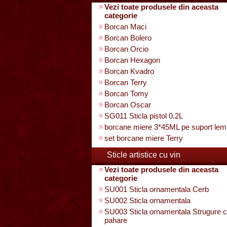
Vezi toate produsele din aceasta
categorie
Borcan Maci
Borcan Bolero
Borcan Orcio
Borcan Hexagon
Borcan Kvadro
Borcan Terry
Borcan Tomy
Borcan Oscar
SG011 Sticla pistol 0.2L
borcane miere 3*45ML pe suport lem
set borcane miere Terry
Sticle artistice cu vin
Vezi toate produsele din aceasta
categorie
SU001 Sticla ornamentala Cerb
SU002 Sticla ornamentala
SU003 Sticla ornamentala Strugure c
pahare