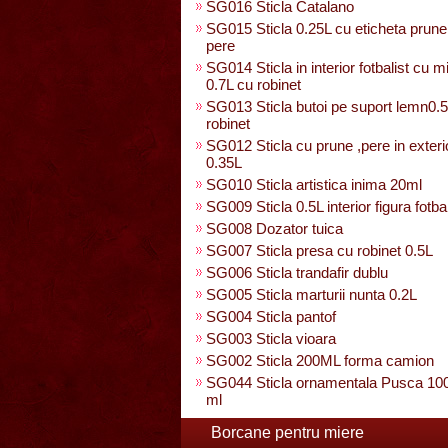
SG016 Sticla Catalano
SG015 Sticla 0.25L cu eticheta prun
pere
SG014 Sticla in interior fotbalist cu 
0.7L cu robinet
SG013 Sticla butoi pe suport lemn0.
robinet
SG012 Sticla cu prune ,pere in exteri
0.35L
SG010 Sticla artistica inima 20ml
SG009 Sticla 0.5L interior figura fotbal
SG008 Dozator tuica
SG007 Sticla presa cu robinet 0.5L
SG006 Sticla trandafir dublu
SG005 Sticla marturii nunta 0.2L
SG004 Sticla pantof
SG003 Sticla vioara
SG002 Sticla 200ML forma camion
SG044 Sticla ornamentala Pusca 10
ml
Borcane pentru miere