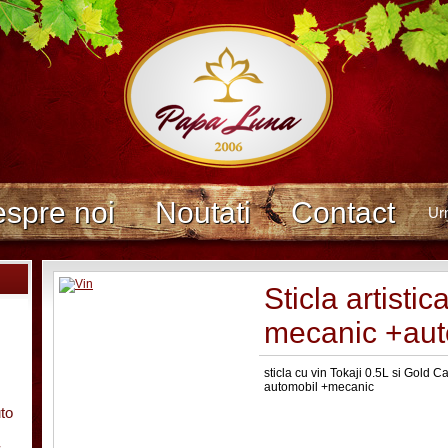
spre noi
Noutati
Contact
Ur
Sticla artistica
mecanic +aut
sticla cu vin Tokaji 0.5L si Gold Ca
automobil +mecanic
uto