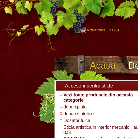
Vizualizare Cos (0)
Acasa
De
Accesorii pentru sticle
Vezi toate produsele din aceasta
categorie
dopuri pluta
dopuri sintetice
Dozator tuica
Sticla artistica in interior mecanic +a
0.5L