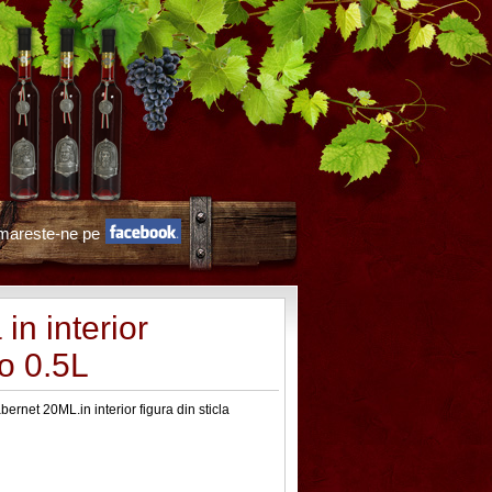
mareste-ne pe
 in interior
o 0.5L
bernet 20ML.in interior figura din sticla