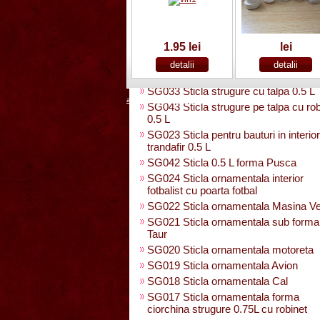
SG025 Sticla carte vizita 0.35 L
SG032 Sticla pentru bauturi0.35 L
rasucita
SG029 Sticla rasucita cu numar
1.95 lei
lei
SG038 Sticla pentru bauturi cu 2 pah
SG031 Sticla forma para 0.5 L cu tal
SG033 Sticla strugure cu talpa 0.5 L
acasa
|
despre noi
|
noutati
|
contact
|
cum cumpar
|
cum p
SG043 Sticla strugure pe talpa cu rob
0.5 L
SG023 Sticla pentru bauturi in interior
trandafir 0.5 L
SG042 Sticla 0.5 L forma Pusca
SG024 Sticla ornamentala interior
fotbalist cu poarta fotbal
SG022 Sticla ornamentala Masina V
SG021 Sticla ornamentala sub forma
Taur
SG020 Sticla ornamentala motoreta
SG019 Sticla ornamentala Avion
SG018 Sticla ornamentala Cal
SG017 Sticla ornamentala forma
ciorchina strugure 0.75L cu robinet