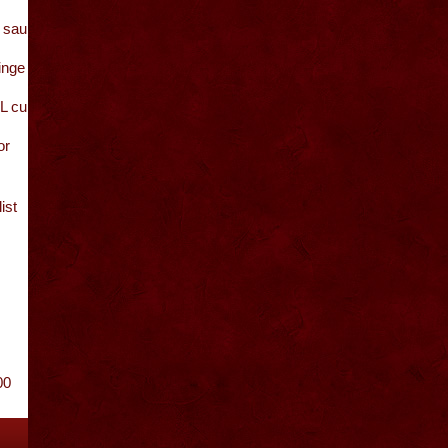
e sau
minge
5L cu
or
ist
00